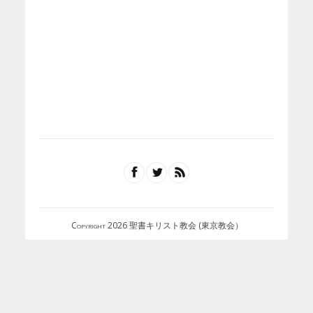
週報
週報
2026.8.…
2026.8.…
Copyright 2026 聖書キリスト教会 (東京教会）