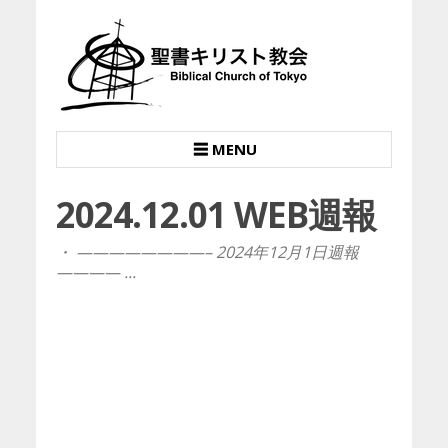
☰ MENU
2024.12.01 WEB週報
・ ————————– 2024年12月1日週報
———— ...