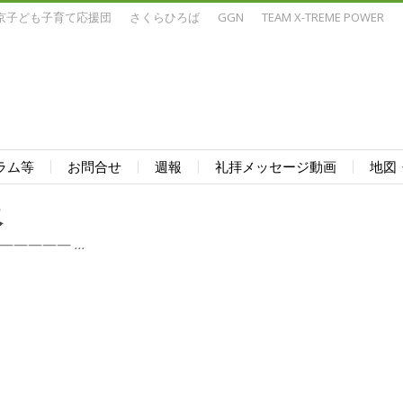
京子ども子育て応援団
さくらひろば
GGN
TEAM X-TREME POWER
ラム等
お問合せ
週報
礼拝メッセージ動画
地図
報
———— ...